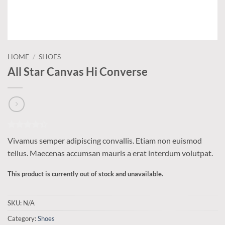
HOME
/
SHOES
All Star Canvas Hi Converse
Rated
3
Vivamus semper adipiscing convallis. Etiam non euismod
4.33
out
of 5
tellus. Maecenas accumsan mauris a erat interdum volutpat.
based on
customer
This product is currently out of stock and unavailable.
Alternative:
ratings
SKU:
N/A
Category:
Shoes