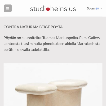
Skip
to
Suomi
content
CONTRA NATURAM BEIGE PÖYTÄ
Pöydän on suunnitellut Tuomas Markunpoika. Fumi Gallery
Lontoosta tilasi minulta pinnoituksen aidolla Marrakechista
peräisin olevalla tadelaktilla.