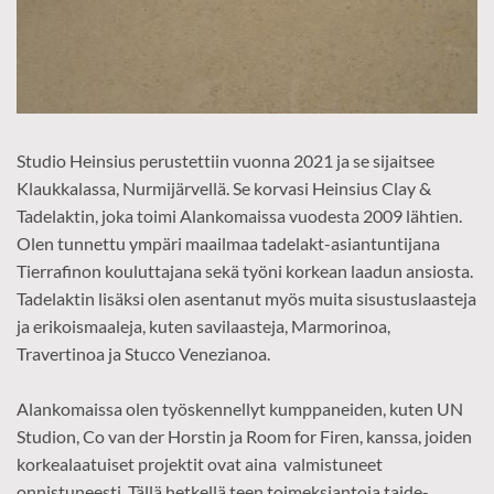
Studio Heinsius perustettiin vuonna 2021 ja se sijaitsee
Klaukkalassa, Nurmijärvellä. Se korvasi Heinsius Clay &
Tadelaktin, joka toimi Alankomaissa vuodesta 2009 lähtien.
Olen tunnettu ympäri maailmaa tadelakt-asiantuntijana
Tierrafinon kouluttajana sekä työni korkean laadun ansiosta.
Tadelaktin lisäksi olen asentanut myös muita sisustuslaasteja
ja erikoismaaleja, kuten savilaasteja, Marmorinoa,
Travertinoa ja Stucco Venezianoa.
Alankomaissa olen työskennellyt kumppaneiden, kuten UN
Studion, Co van der Horstin ja Room for Firen, kanssa, joiden
korkealaatuiset projektit ovat aina valmistuneet
onnistuneesti. Tällä hetkellä teen toimeksiantoja taide-