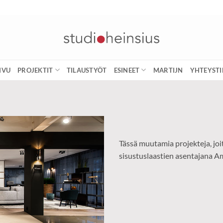
IVU
PROJEKTIT
TILAUSTYÖT
ESINEET
MARTIJN
YHTEYST
Tässä muutamia projekteja, joi
sisustuslaastien asentajana A