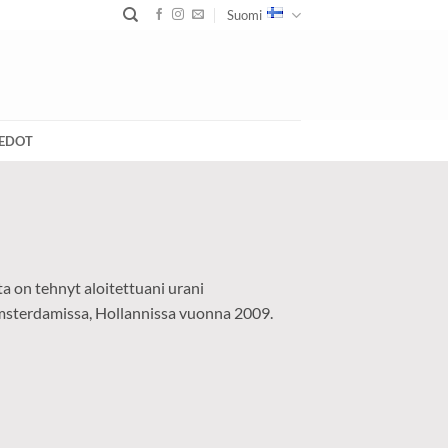
Suomi
IEDOT
ta on tehnyt aloitettuani urani
msterdamissa, Hollannissa vuonna 2009.